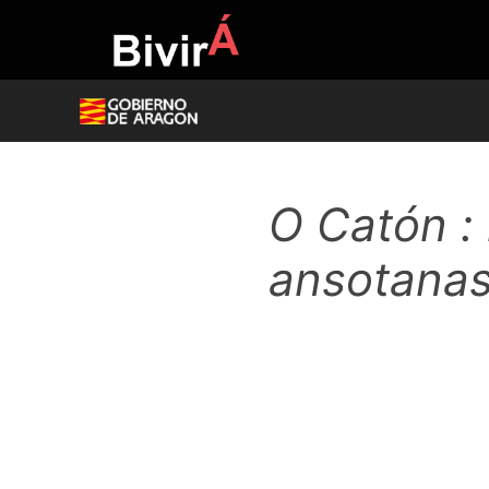
Skip
to
content
O Catón :
ansotana