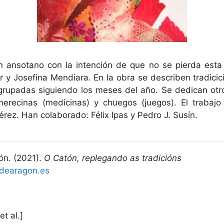
n ansotano con la intención de que no se pierda esta 
ar y Josefina Mendiara. En la obra se describen tradicic
rupadas siguiendo los meses del año. Se dedican otro
 merecinas (medicinas) y chuegos (juegos). El trabaj
rez. Han colaborado: Félix Ipas y Pedro J. Susín.
ón. (2021).
O Catón, replegando as tradicións
odearagon.es
et al.]