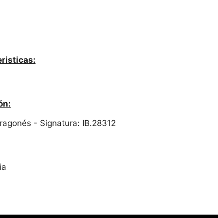
risticas:
ón:
 Aragonés - Signatura: IB.28312
ia