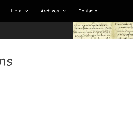
Libra
Archivos
Contacto
óns