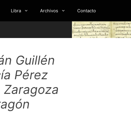
Libra
Archivos
Contacto
án Guillén
cía Pérez
e Zaragoza
ragón