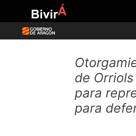
Skip
to
content
Otorgamie
de Orriol
para repr
para defe