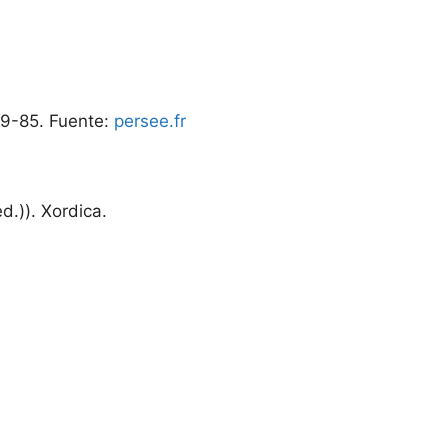
 69-85. Fuente:
persee.fr
d.)). Xordica.