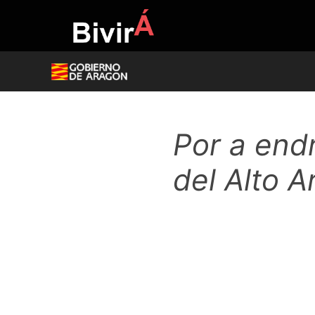
Skip
to
content
Por a endr
del Alto 