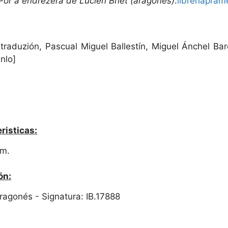
Por a endrezera de Lucien Briet (aragonés)
.
libreriapra
traduzión, Pascual Miguel Ballestín, Miguel Ánchel Barc
nlo]
risticas:
cm.
ón:
 Aragonés - Signatura: IB.17888