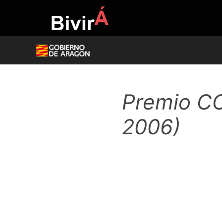
Skip
to
content
Premio C
2006)