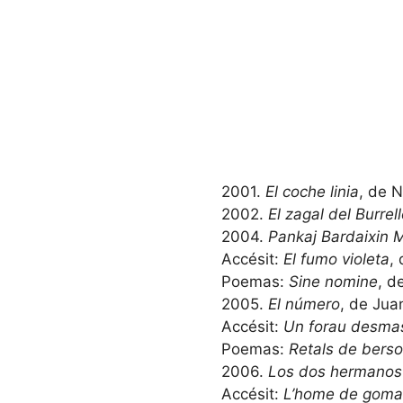
2001.
El coche linia
, de N
2002.
El zagal del Burrel
2004.
Pankaj Bardaixin 
Accésit:
El fumo violeta
,
Poemas:
Sine nomine
, d
2005.
El número
, de Jua
Accésit:
Un forau desma
Poemas:
Retals de bers
2006.
Los dos hermanos
Accésit:
L’home de goma