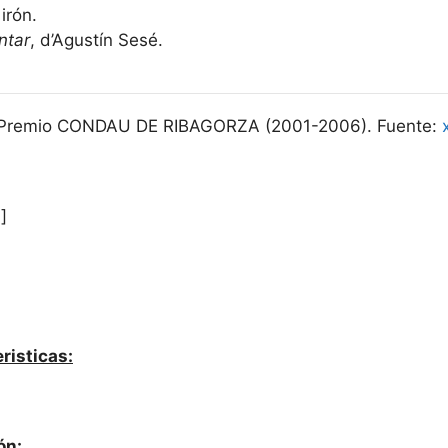
irón.
ntar
, d’Agustín Sesé.
9). Premio CONDAU DE RIBAGORZA (2001-2006). Fuente:
.]
risticas:
ón: