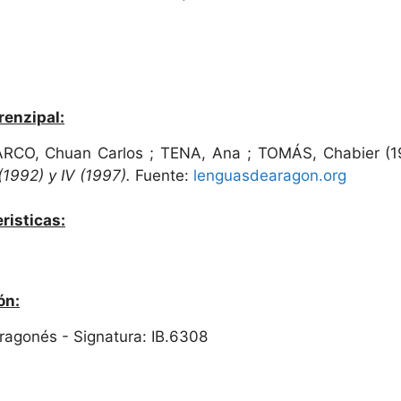
renzipal:
CO, Chuan Carlos ; TENA, Ana ; TOMÁS, Chabier (1
(1992) y IV (1997).
Fuente:
lenguasdearagon.org
risticas:
ón:
 Aragonés - Signatura: IB.6308