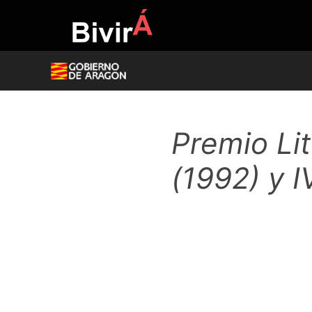
Skip
to
content
Premio Lit
(1992) y I