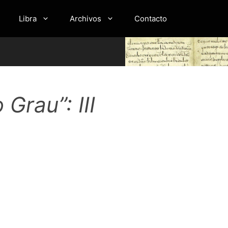
Libra
Archivos
Contacto
Grau”: III