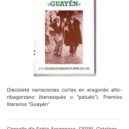
Diecisiete narraciones cortas en aragonés alto-
ribagorzano (benasqués o “patués”). Premios
literarios “Guayén”
Consello d’a Fabla Aragonesa. (2018). Catalogo