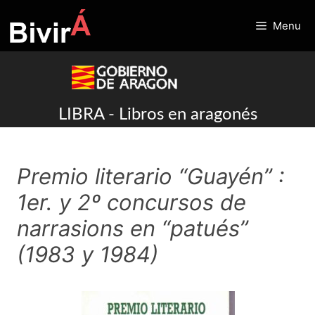
Skip
to
Menu
content
LIBRA - Libros en aragonés
Premio literario “Guayén” :
1er. y 2º concursos de
narrasions en “patués”
(1983 y 1984)