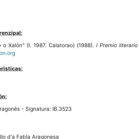
renzipal:
e o Xalón" (I. 1987. Calatorao) (1988).
I Premio literari
on.org
risticas:
ón:
 Aragonés - Signatura: IB.3523
llo d'a Fabla Aragonesa