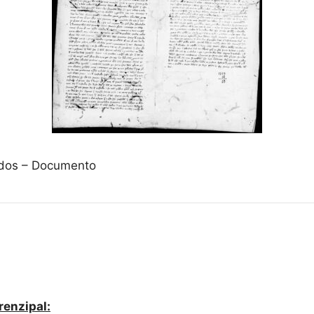
vados – Documento
renzipal: