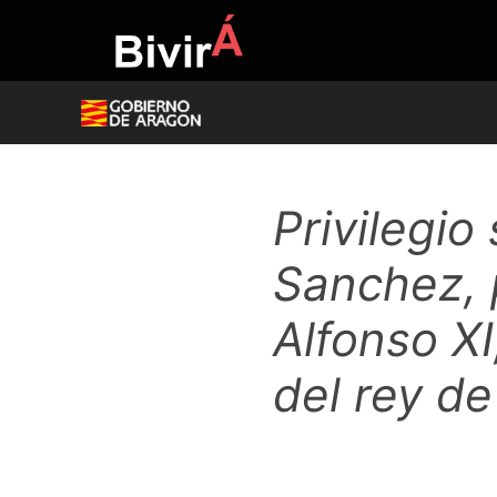
Skip
to
content
Privilegi
Sanchez, p
Alfonso XI
del rey d