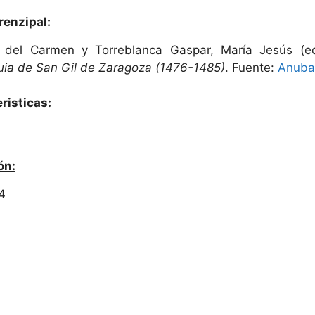
renzipal:
 del Carmen y Torreblanca Gaspar, María Jesús (edi
uia de San Gil de Zaragoza (1476-1485)
. Fuente:
Anubar
risticas:
ón:
4