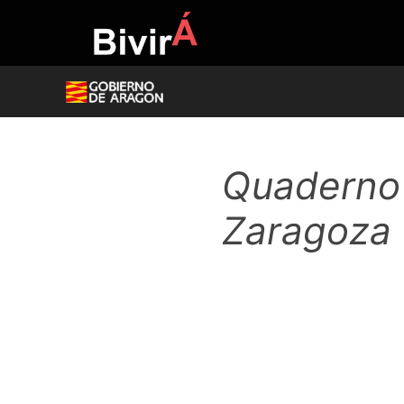
Skip
to
content
Quaderno 
Zaragoza 