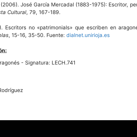
(2006). José García Mercadal (1883-1975): Escritor, peri
sta Cultural
, 79, 167-189.
). Escritors no «patrimonials» que escriben en aragon
blas
, 15-16, 35-50. Fuente:
dialnet.unirioja.es
ón:
 Aragonés - Signatura: LECH.741
Rodríguez