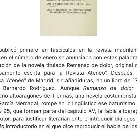
ublicó primero en fascículos en la revista madril
a en el número de enero se anunciaba con estas palabra
ión de la novela titulada Remanso de dolor, original del
samente escrita para la Revista Ateneo”. Después, 
ca “Ateneo” de Madrid, sin añadiduras, en un libro de 17
e Bernardo Rodríguez. Aunque
Remanso de dolor
e
ario altoaragonés de Tiermas, una novela costumbrista
García Mercadal, rompe en lo lingüístico ese baturrismo
y 95, que forman parte del capítulo XV, la fabla altoara
utor, para justificar literariamente e introducir diálogo
afo introductorio en el que dice reproducir el habla de l