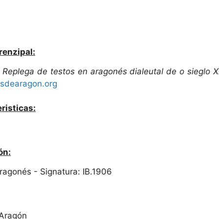
renzipal:
.
Replega de testos en aragonés dialeutal de o sieglo 
sdearagon.org
risticas:
ón:
 Aragonés - Signatura: IB.1906
 Aragón