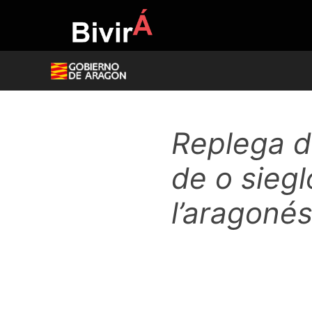
Skip
to
content
Replega d
de o siegl
l’aragoné