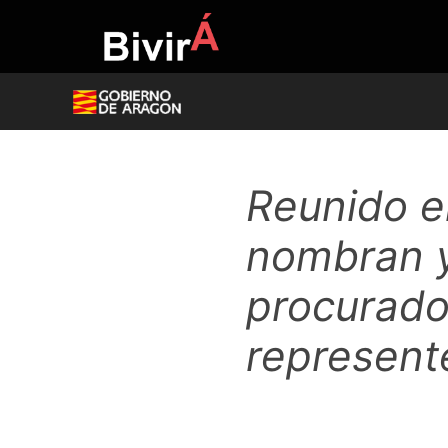
Skip
to
content
Reunido el
nombran y
procurado
represent