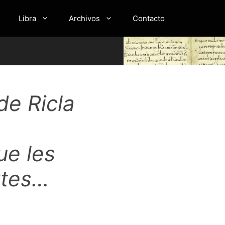
Libra
Archivos
Contacto
de Ricla
ue les
rtes…