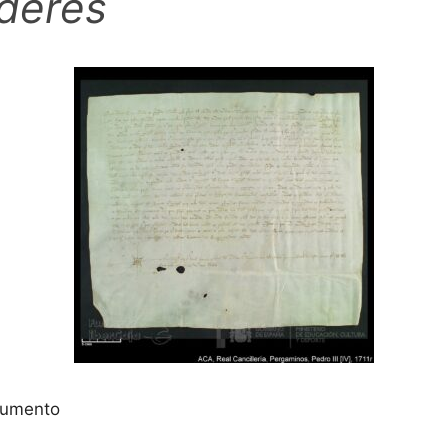
deres
ocumento