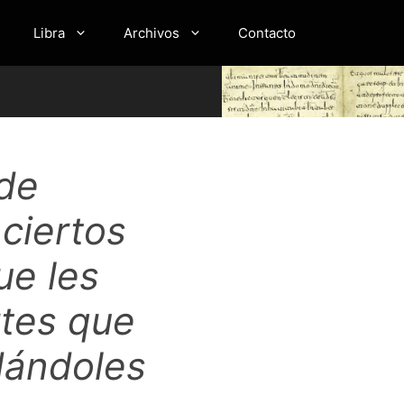
Libra
Archivos
Contacto
 de
ciertos
ue les
rtes que
dándoles