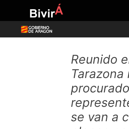
Skip
to
content
Reunido e
Tarazona 
procurado
represent
se van a 