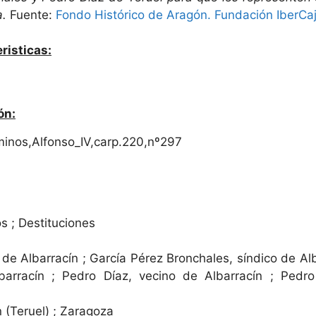
a.
Fuente:
Fondo Histórico de Aragón. Fundación IberCa
risticas:
ón:
minos,Alfonso_IV,carp.220,nº297
 ; Destituciones
 de Albarracín ; García Pérez Bronchales, síndico de Al
arracín ; Pedro Díaz, vecino de Albarracín ; Pedro
 (Teruel) ; Zaragoza