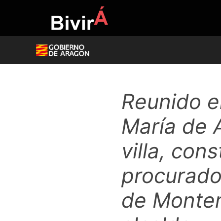
Skip
to
content
Reunido el
María de A
villa, con
procurado
de Monter