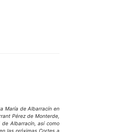
ta María de Albarracín en
errant Pérez de Monterde,
d de Albarracín, así como
en las próximas Cortes a