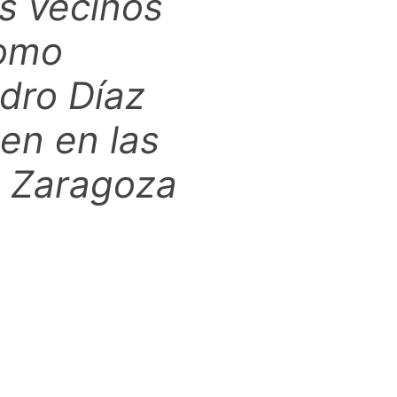
os vecinos
como
dro Díaz
en en las
n Zaragoza