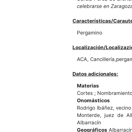
celebrarse en Zaragoz
Características/Caraute
Pergamino
Localización/Localizazi
ACA, Cancillería,perga
Datos adicionales:
Materias
Cortes ; Nombramientos
Onomásticos
Rodrigo Ibáñez, vecino
Monterde, juez de Alb
Albarracín
Geográficos
Albarracín