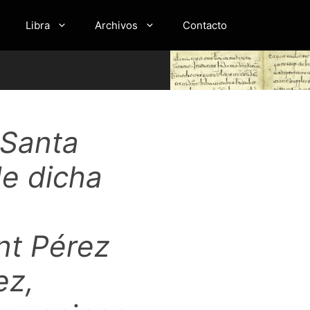
Libra
Archivos
Contacto
 Santa
de dicha
nt Pérez
ez,