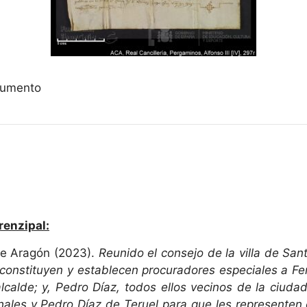
ocumento
renzipal:
de Aragón (2023).
Reunido el consejo de la villa de San
a, constituyen y establecen procuradores especiales a F
alcalde; y, Pedro Díaz, todos ellos vecinos de la ciuda
ales y Pedro Díaz de Teruel para que les representen 