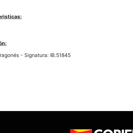
risticas:
ón:
 Aragonés - Signatura: IB.51845