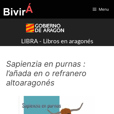
Skip
to
Menu
content
LIBRA - Libros en aragonés
Sapienzia en purnas :
l’añada en o refranero
altoaragonés