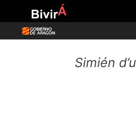
Skip
to
content
Simién d’