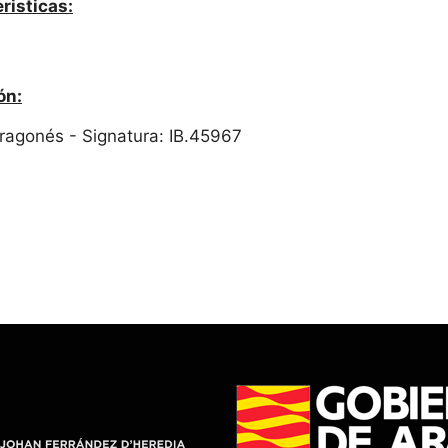
risticas:
ón:
 Aragonés - Signatura: IB.45967