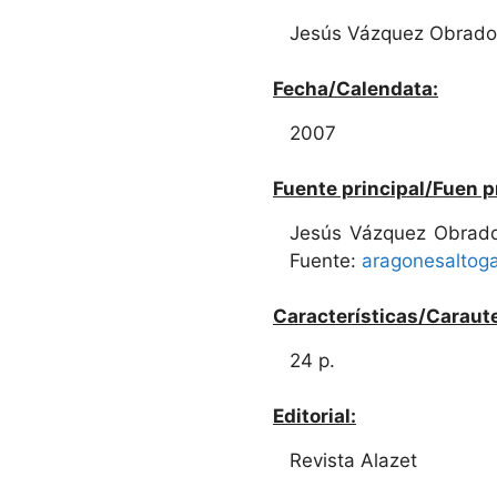
Jesús Vázquez Obrado
Fecha/Calendata:
2007
Fuente principal/Fuen p
Jesús Vázquez Obrado
Fuente:
aragonesaltoga
Características/Caraute
24 p.
Editorial:
Revista Alazet