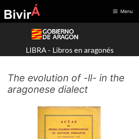
Skip
to
Menu
content
LIBRA - Libros en aragonés
The evolution of -ll- in the
aragonese dialect