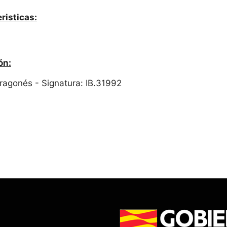
risticas:
ón:
 Aragonés - Signatura: IB.31992