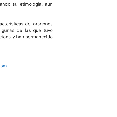
eando su etimología, aun
acterísticas del aragonés
lgunas de las que tuvo
óctona y han permanecido
com