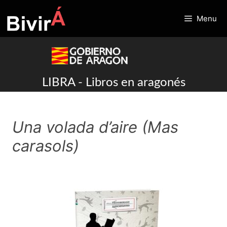
Skip
to
Menu
content
LIBRA - Libros en aragonés
Una volada d’aire (Mas
carasols)