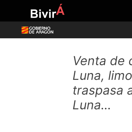
Skip
to
content
Venta de 
Luna, lim
traspasa 
Luna…