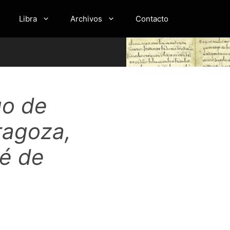
Libra
Archivos
Contacto
go de
ragoza,
é de