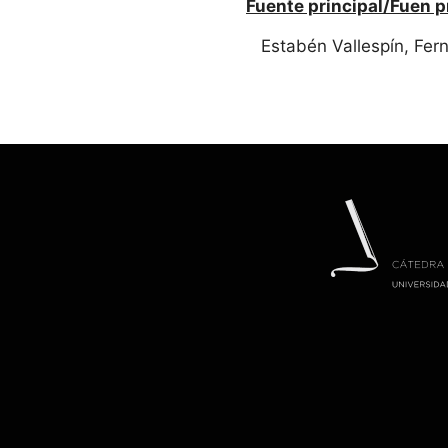
Fuente principal/Fuen p
Estabén Vallespín, Fer