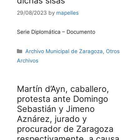
dichas sisas
29/08/2023
by
mapelles
Serie Diplomática – Documento
Categories
Archivo Municipal de Zaragoza
,
Otros
Archivos
Martín d’Ayn, caballero,
protesta ante Domingo
Sebastián y Jimeno
Aznárez, jurado y
procurador de Zaragoza
respectivamente, a causa