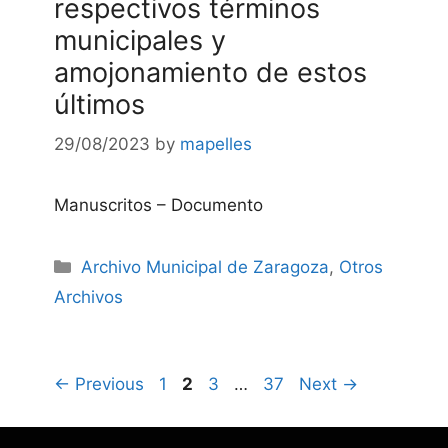
respectivos términos
municipales y
amojonamiento de estos
últimos
29/08/2023
by
mapelles
Manuscritos – Documento
Categories
Archivo Municipal de Zaragoza
,
Otros
Archivos
Page
Page
Page
Page
←
Previous
1
2
3
…
37
Next
→