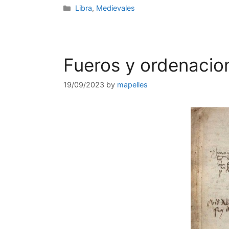
Categories
Libra
,
Medievales
Fueros y ordenacio
19/09/2023
by
mapelles