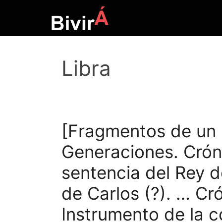
Skip
to
content
Libra
[Fragmentos de un C
Generaciones. Crónic
sentencia del Rey d
de Carlos (?). … Cr
Instrumento de la c