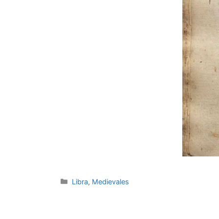
Categories
Libra
,
Medievales