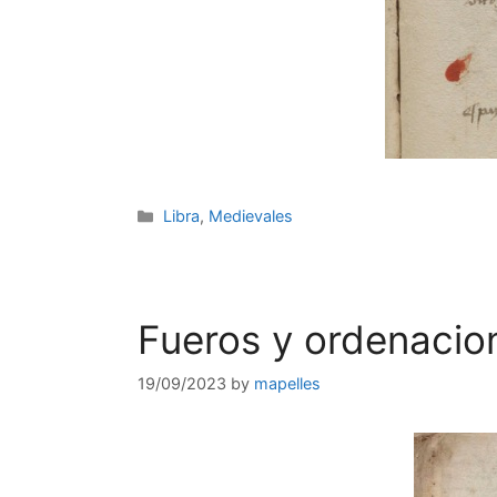
Categories
Libra
,
Medievales
Fueros y ordenacio
19/09/2023
by
mapelles