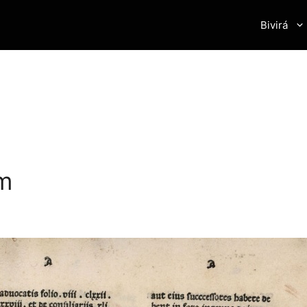
Bivirá
m