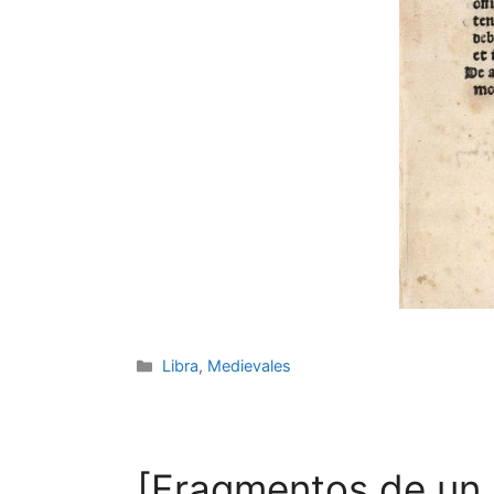
Categories
Libra
,
Medievales
[Fragmentos de un C