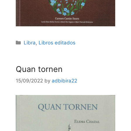
Categories
Libra
,
Libros editados
Quan tornen
15/09/2022
by
adbibira22