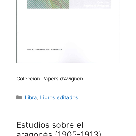
Colección Papers d’Avignon
Categories
Libra
,
Libros editados
Estudios sobre el
aragonés (1905-1913)