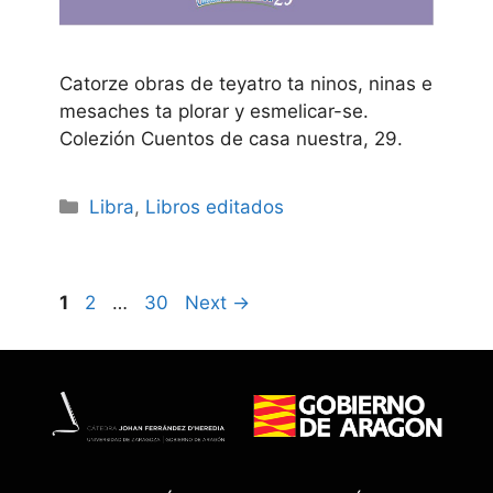
Catorze obras de teyatro ta ninos, ninas e
mesaches ta plorar y esmelicar-se.
Colezión Cuentos de casa nuestra, 29.
Categories
Libra
,
Libros editados
Page
Page
Page
1
2
…
30
Next
→