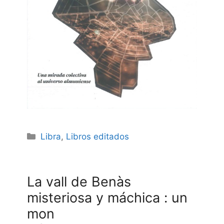
Categories
Libra
,
Libros editados
La vall de Benàs
misteriosa y máchica : un
mon