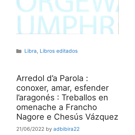
Categories
Libra
,
Libros editados
Arredol d’a Parola :
conoxer, amar, esfender
l’aragonés : Treballos en
omenache a Francho
Nagore e Chesús Vázquez
21/06/2022
by
adbibira22