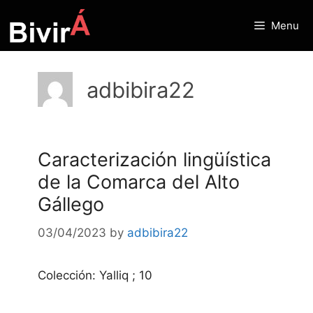
Skip
to
Menu
content
adbibira22
Caracterización lingüística
de la Comarca del Alto
Gállego
03/04/2023
by
adbibira22
Colección: Yalliq ; 10