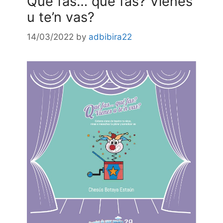
Qué fas… qué fas? Vienes
u te’n vas?
14/03/2022
by
adbibira22